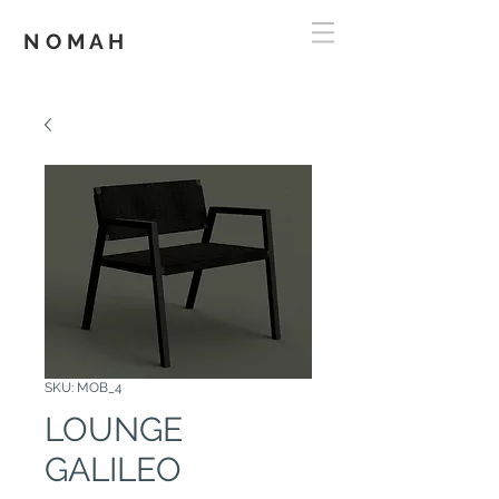
N O M A H
SKU: MOB_4
LOUNGE
GALILEO