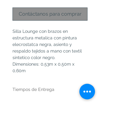
Contáctanos para comprar
Silla Lounge con brazos en 
estructura metalica con pintura 
elecrostatca negra, asiento y 
respaldo tejidos a mano con textil 
sintetico color negro. 
Dimensiones: 0,53m x 0,50m x 
0,60m
Tiempos de Entrega
De 6 a 8 Semanas
Si requieres alguna modificacion no 
dudes en preguntarnos.