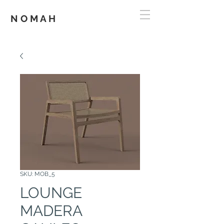
N O M A H
SKU: MOB_5
LOUNGE
MADERA