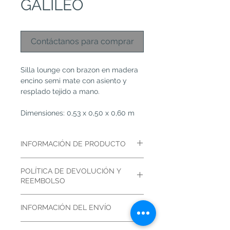
GALILEO
Contáctanos para comprar
Silla lounge con brazon en madera 
encino semi mate con asiento y 
resplado tejido a mano.
Dimensiones: 0,53 x 0,50 x 0,60 m
INFORMACIÓN DE PRODUCTO
Silla lounge con brazon en madera 
POLÍTICA DE DEVOLUCIÓN Y
encino semi mate con asiento y 
REEMBOLSO
resplado tejido a mano.
_NO HAY CENCELACIONES
Dimensiones: 0,53 x 0,50 x 0,60 m
INFORMACIÓN DEL ENVÍO
_TIEMPOS DE ENTREGA DE 6 A 8 