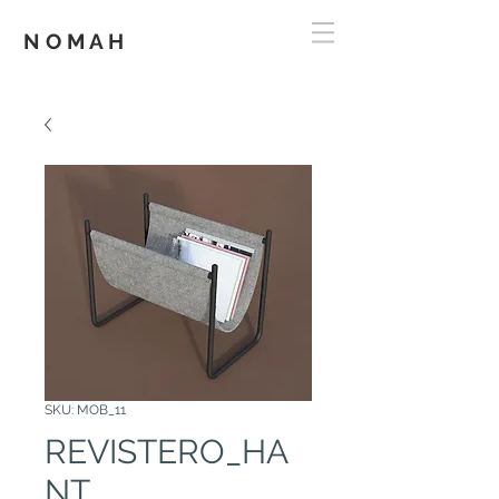
N O M A H
SKU: MOB_11
REVISTERO_HA
NT